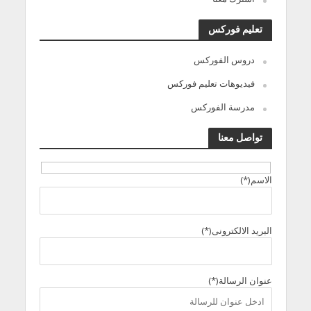
تعليم فوركس
دروس الفوركس
فيديوهات تعليم فوركس
مدرسة الفوركس
تواصل معنا
الاسم(*)
البريد الالكترونى(*)
عنوان الرسالة(*)