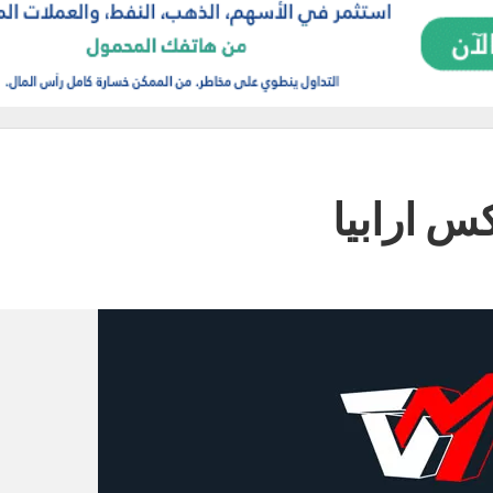
س ارابيا