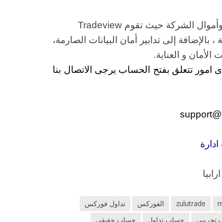
أموال العملاء محفوظة بشكل منفصل عن أصول وأموال الشركة حيث تقوم Tradeview
 بالإضافة إلى تدابير أمان البيانات الصارمة،
لأمان و العناية.
 امور تتعلق بفتح الحساب يرجى الاتصال بنا
support@
ادارة
ابيا
m
zulutrade
الفوركس
تداول فوركس
تجريبى
حساب تداول
حساب حقيقى