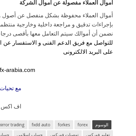
أموال العملاء مفصولة عن أموال الشركة
بإجراءات تدقيق و مراجعة داخلية وخارجية منتظمة ،
نضمن أن أموالك سيتم التعامل معها بأقصى درجات ا
للتواصل مع فريق الدعم الفنى و الاستفسار عن اى
على البريد الالكترونى
fx-arabia.com
مع تحيات 
اف اكس ار
الوسوم
forex
forkes
fxdd auto
irror trading
تعليم فوركس
توصيات فوركس
حساب اسلامى
حساب 