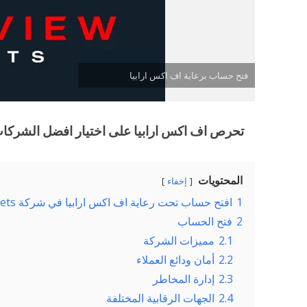
فتح حساب برعاية اف اكس ارابيا
تحرص اف اكس ارابيا على اختيار افضل الشركات 
المحتويات
إخفاء
1
افتح حساب تحت رعاية اف اكس ارابيا في شركة TradeView Markets
2
فتح الحساب
2.1
مميزات الشركة
2.2
أمان ودائع العملاء
2.3
إدارة المخاطر
2.4
الجهات الرقابية المختلفة