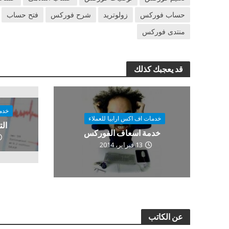
حساب فوركس
زولوتريد
شرح فوركس
فتح حساب
منتدى فوركس
قد يعجبك كذلك
خدما
خدمات اف اكس ارابيا للعملاء
الت
خدمة اسعاف الفوركس
13 فبراير، 2014
عن الكاتب