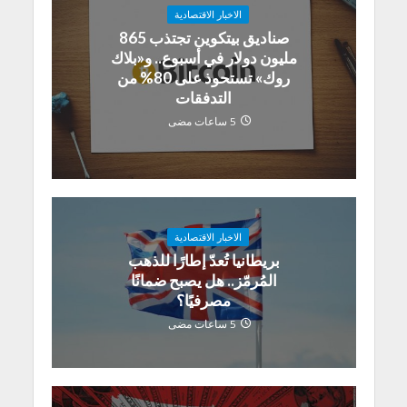
الاخبار الاقتصادية
صناديق بيتكوين تجتذب 865
مليون دولار في أسبوع.. و«بلاك
روك» تستحوذ على 80% من
التدفقات
5 ساعات مضى
الاخبار الاقتصادية
بريطانيا تُعدّ إطارًا للذهب
المُرمّز.. هل يصبح ضمانًا
مصرفيًا؟
5 ساعات مضى