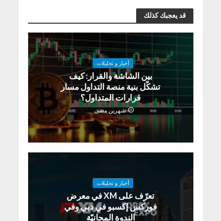
قد يعجبك كذلك
أخبار و تحليلات
بين الشاشة والقرار: كيف
تشكّل بنية منصة التداول مسار
قرارات المتداول؟
شهرين مضى
أخبار و تحليلات
تعرّف على XM في معرض
فوركس إكسبو في دبي وفي
الندوة المجانيّة