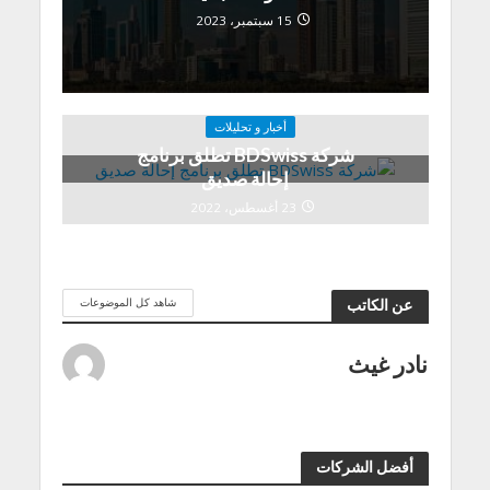
15 سبتمبر، 2023
أخبار و تحليلات
شركة BDSwiss تطلق برنامج
إحالة صديق
23 أغسطس، 2022
شاهد كل الموضوعات
عن الكاتب
نادر غيث
أفضل الشركات