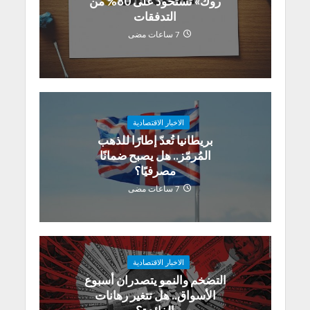
روك» تستحوذ على 80% من
التدفقات
7 ساعات مضى
الاخبار الاقتصادية
بريطانيا تُعدّ إطارًا للذهب
المُرمّز.. هل يصبح ضمانًا
مصرفيًا؟
7 ساعات مضى
الاخبار الاقتصادية
التضخم والنمو يتصدران أسبوع
الأسواق.. هل تتغير رهانات