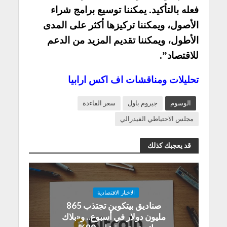
فعله بالتأكيد. يمكننا توسيع برامج شراء
الأصول، ويمكننا تركيزها أكثر على المدى
الأطول، ويمكننا تقديم المزيد من الدعم
للاقتصاد”.
تحليلات ومناقشات اف اكس ارابيا
الوسوم
جيروم باول
سعر الفاءدة
مجلس الاحتياطي الفيدرالي
قد يعجبك كذلك
الاخبار الاقتصادية
صناديق بيتكوين تجتذب 865
مليون دولار في أسبوع.. و«بلاك