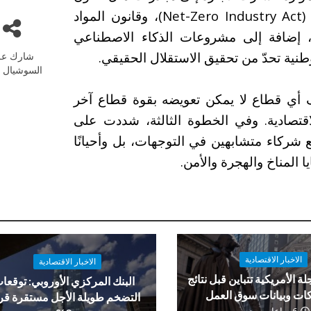
الرقائق (Chips Act)، وقانون الصناعة الصفرية (Net-Zero Industry Act)، وقانون المواد
خام الحرجة (Critical Raw Materials Act)، إضافة إلى مشروعات الذكاء الاصطناعي
وطنية تحدّ من تحقيق الاستقلال الحقيقي.
شارك عل
السوشيال م
أي قطاع لا يمكن تعويضه بقوة قطاع آخر
قتصادية. وفي الخطوة الثالثة، شددت على
 مع شركاء متشابهين في التوجهات، بل وأحيانًا
المناخ والهجرة والأمن.
الاخبار الاقتصادية
الاخبار الاقتصادية
لة الأمريكية تتباين قبل نتائج
البنك المركزي الأوروبي: توقعا
ات وبيانات سوق العمل
التضخم طويلة الأجل مستقرة ق