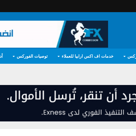
ركس
خدمات اف اكس ارابيا للعملاء
توصيات الفوركس
أد