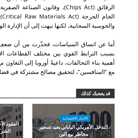
ال
والحوسبة السحابية، لكنها نبهت إلى أن الإدارة ال
أما عن اتساق السياسات، فحذّرت من أن ضعف 
بسبب الترابط القوي بين مختلف القطاعات الا
أهمية بناء التحالفات، داعيةً أوروبا إلى التعاون
مع “المنافسين”، لتحقيق مصالح مشتركة في قضايا 
قد يعجبك كذلك
الاخبار الاقتصادية
العقود الآج
التدخل الأمريكي الياباني يعيد تسعير
الشرك
مخاطر بيع الين