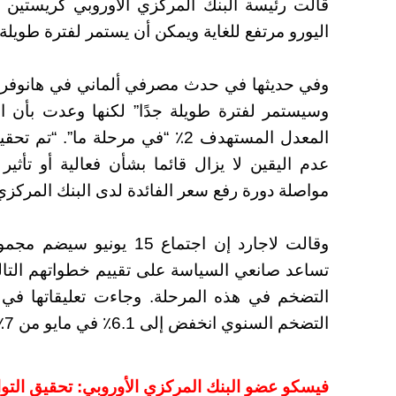
قالت رئيسة البنك المركزي الأوروبي كريستين
اليورو مرتفع للغاية ويمكن أن يستمر لفترة طويلة.
وفي حديثها في حدث مصرفي ألماني في هانوفر، أ
وسيستمر لفترة طويلة جدًا” لكنها وعدت بأن ا
المعدل المستهدف 2٪ “في مرحلة م
عدم اليقين لا يزال قائما بشأن فعالية أو تأثي
مواصلة دورة رفع سعر الفائدة لدى البنك المركزي 
وقالت لاجارد إن اجتماع 5
تساعد صانعي السياسة على تقييم خطواتهم التال
التضخم في هذه المرحلة. وجاءت تعليقاتها في 
التضخم السنوي انخفض إلى 6.1٪ في مايو من 7٪ في أبريل.
فيسكو عضو البنك المركزي الأوروبي: تحقيق الت