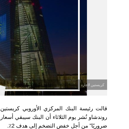
كريستين لاجارد
قالت رئيسة البنك المركزي الأوروبي كريستين
روندشاو نُشر يوم الثلاثاء أن البنك سيبقي أسعار
ضروريًا” من أجل خفض التضخم إلى هدف 2٪.