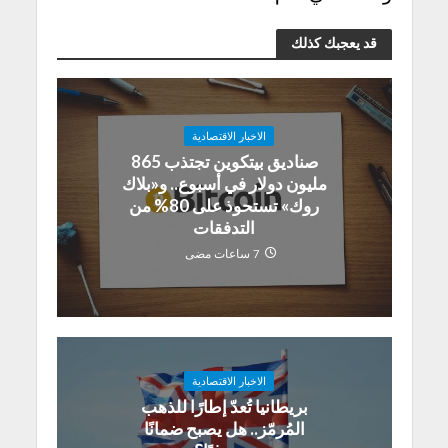
قد يعجبك كذلك
الاخبار الاقتصادية
صناديق بيتكوين تجتذب 865
مليون دولار في أسبوع.. و«بلاك
روك» تستحوذ على 80% من
التدفقات
7 ساعات مضى
الاخبار الاقتصادية
بريطانيا تُعدّ إطارًا للذهب
المُرمّز.. هل يصبح ضمانًا