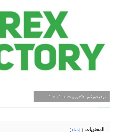
موقع فوركس فاكتوري ForexFactory
المحتويات
إخفاء