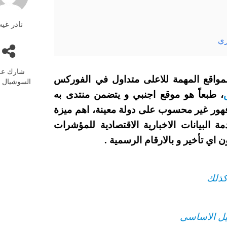
نادر غي
ري
شارك عل
forexfactory. واحد من المواقع المهمة للاعلى متداول في الفوركس
السوشيال م
، طبعاً هو موقع اجنبي و يتضمن منتدى به
فهور غير محسوب على دولة معينة، اهم ميزة
… هو توفيرة لخدمة البيانات الاخبارية الاقتصادية للمؤشرات
اي تأخير و بالارقام الرسمية .
كذلك
ليل الاساسى