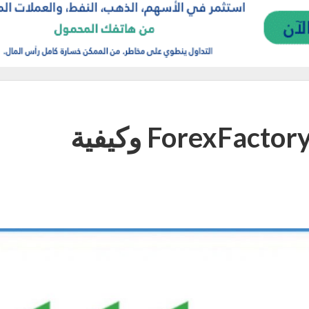
موقع فوركس فاكتوري ForexFactory وكيفية