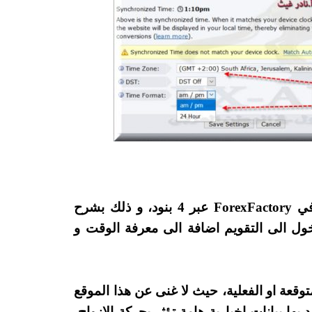
كما هو واضح بالصورة ادناه شرح طبية الاخبار في ForexFactory عبر 4 بنود، و ذلك بشرح
خول الى التقويم اضافة الى معرفة الوقت و
توقعة او الفعلية، حيث لا غنى عن هذا الموقع
ها بيانات اخبارية هامة تؤثر بحركة الازواج،