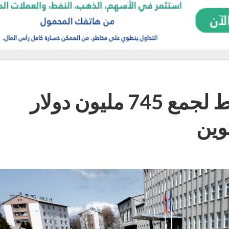
ميتافلانت” اليابانية تخطط لجمع 745 مليون دولار
كوين