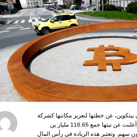
بيتكوين، عن خطتها لتعزيز مكانتها كشركة
رائدة عالميًا في حيازات بيتكوين للشركات، حيث أعلنت عن نيتها جمع 116.65 مليار ين
74 مليون دولار) من خلال إصدار 21 مليون سهم. وتعتبر هذه الزيادة في رأس المال