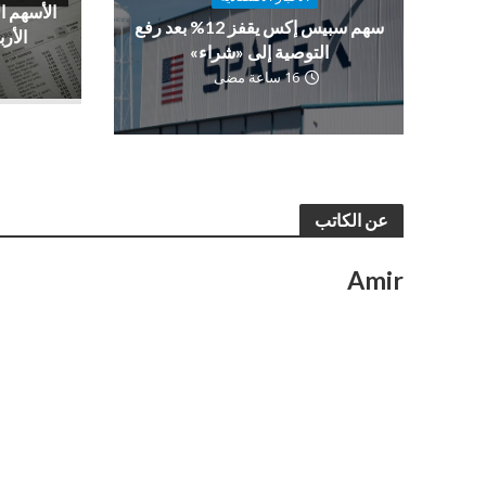
الأسهم ا
سهم سبيس إكس يقفز 12% بعد رفع
الأرب
التوصية إلى «شراء»
16 ساعة مضى
عن الكاتب
Amir