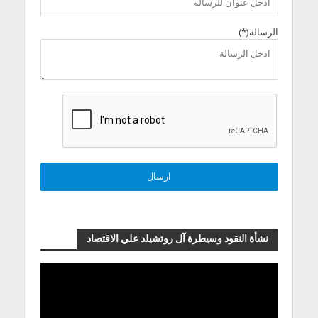
الرسالة(*)
نشأة النقود وسيطرة آل روتشيلد علي الاقتصاد
مشغل
الفيديو