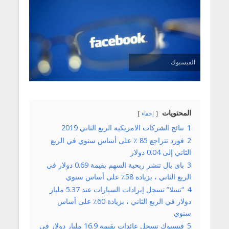
الفيسبوك
المحتويات
إخفاء
1
نتائج الشركات الامريكية الربع الثاني 2019
2
فورد تتراجع 85 ٪ على أساس سنوي في الربع
الثاني إلى 0.04 دولار
3
باى بال تنشر ربحية السهم بقيمة 0.69 دولار في
الربع الثاني ، بزيادة 58٪ على أساس سنوي
4
“تسلا” تسجل إيرادات السيارات عند 5.37 مليار
دولار في الربع الثاني ، بزيادة 60٪ على أساس
سنوي
5
فيسبوك تسجل عائدات بقيمة 16.9 مليار دولار في