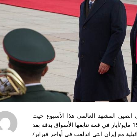
ى الصين المشهد العالمي هذا الأسبوع حيث
يلتقي الرئيس الصيني شي جين بينغ يومي 14 و15 مايو/أيار في قمة تتابعها الأسواق بدقة بعد
يلية مع إيران التي اندلعت في أواخر فبراير/