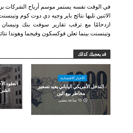
في الوقت نفسه يستمر موسم أرباح الشركات بز
الاثنين تليها نتائج باير وجيه دي دوت كوم وتينسنت م
ازدحامًا مع ترقب تقارير سوفت بنك ونيسان وس
وتينسنت بينما تعلن فوكسكون وفيجما وهوندا نتائ
قد يعجبك كذلك
الاخبار الاقتصادية
العقود الآج
التدخل الأمريكي الياباني يعيد تسعير
الشرك
مخاطر بيع الين
15 ساعة مضى