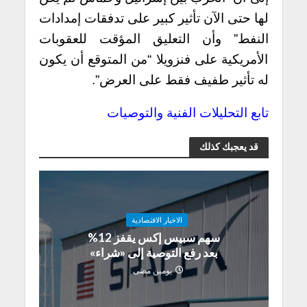
لها حتى الآن تأثير كبير على تدفقات إمدادات
النفط” وأن التعليق المؤقت للعقوبات
الأمريكية على فنزويلا “من المتوقع أن يكون
له تأثير طفيف فقط على العرض”.
تابع التحليلات الفنية والتوصيات
قد يعجبك كذلك
الاخبار الاقتصادية
سهم سبيس إكس يقفز 12%
بعد رفع التوصية إلى «شراء»
يومين مضى