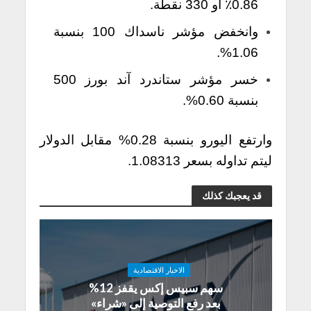
0.86٪ أو 330 نقطة.
وانخفض مؤشر ناسداك 100 بنسبة
1.06%.
خسر مؤشر ستاندرد آند بورز 500
بنسبة 0.60%.
وارتفع اليورو بنسبة 0.28% مقابل الدولار
ليتم تداوله بسعر 1.08313.
قد يعجبك كذلك
الاخبار الاقتصادية
سهم سبيس إكس يقفز 12%
بعد رفع التوصية إلى «شراء»