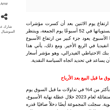
Amir
 ارتفاع يوم الاثنين بعد أن كسرت مؤشرات
شارك عل
ستاندرد آند بورز 500 وداو جونز وناسداك أعلى مستوياتها في 52 أسبوعًا يوم الجمعة، وينتظر
السوشيال م
 الأسبوع. يعود جزء كبير من ارتفاع الأسبوع
نفيديا في الربع الأخير. ومع ذلك، يأتي هذا
نك الاحتياطي الفيدرالي، وهو مؤشر أسعار
في أخبار اخرى، ارتفعت أسهم بيركشاير هاثاواي بأكثر من 4% في تداولات ما قبل السوق يوم
الاثنين بعد أن أعلنت شركة وارن بافيت عن نتائج متفائلة لعام 2023 خلال عطلة نهاية الأسبوع،
سجلت المجموعة أيضًا دخلاً صافيًا قدره