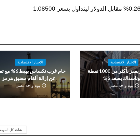
وعلى صعيد تداولات العملات، ارتفع اليورو بنسبة 0.26% مقابل الدولار ليتداول بسعر 1.08500
الاخبار الاقتصادية
الاخبار الاقتصادية
داو جونز يقفز بأكثر من 1000 نقطة
خام غرب تكساس يهبط 6%
ناسداك يصعد 3%
عن إزالة ألغام مضيق هرمز
يوم واحد مضى
يوم واحد مضى
شاهد كل الموض