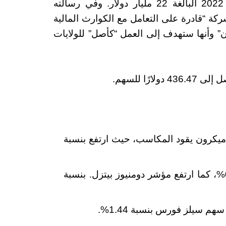
97.1 مليار دولار، وهو تحسن من خسارة عام 2022 البالغة 22 مليار دولار. وفي رسالته
كة “قادرة على التعامل مع الكوارث المالية
” وأنها ستهدف إلى العمل “كأصل” للولايات
داك 100 نسبة 0.40%، وكان ميكرون يقود المكاسب، حيث ارتفع بنسبة
تقدم مؤشر ستاندرد آند بورز 500 بنسبة 0.15%، كما ارتفع مؤشر دومنيوز بيتزل. بنسبة