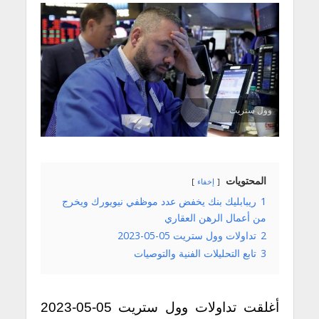
وول ستريت
المحتويات
إخفاء
1
ريبابليك بنك يخفض عدد موظفي نيويورك ويخرج
من أعمال الرهن العقاري
2
تداولات وول ستريت 05-05-2023
3
تابع التحليلات الفنية والتوصيات
أغلقت تداولات وول ستريت 05-05-2023