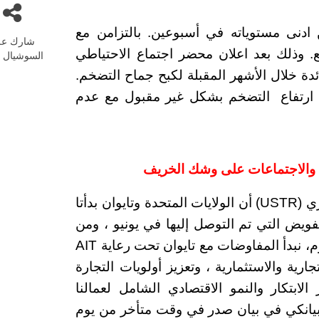
الذهب 18-08-2022 مرتداً من ادنى مستوياته في أسبوعين. بالتزامن مع
شارك عل
ع. وذلك بعد اعلان محضر اجتماع الاحتياطي
السوشيال م
ئدة خلال الأشهر المقبلة لكبح جماح التضخم.
ارتفاع التضخم بشكل غير مقبول مع عدم
ية والاجتماعات على وشك الخريف
على الصعيد السياسي، أعلن مكتب الممثل التجاري (USTR) أن الولايات المتحدة وتايوان بدأتا
تفويض التي تم التوصل إليها في يونيو ، ومن
المتوقع عقد الاجتماعات الأولى هذا الخريف. “اليوم، نبدأ المفاوضات مع تايوان تحت رعاية AIT
التجارية والاستثمارية ، وتعزيز أولويات التجارة
لابتكار والنمو الاقتصادي الشامل لعمالنا
 بيانكي في بيان صدر في وقت متأخر من يوم