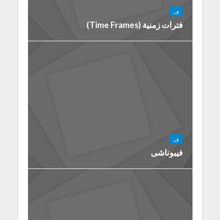
ف
فترات زمنية (Time Frames)
ف
فيبوناشى