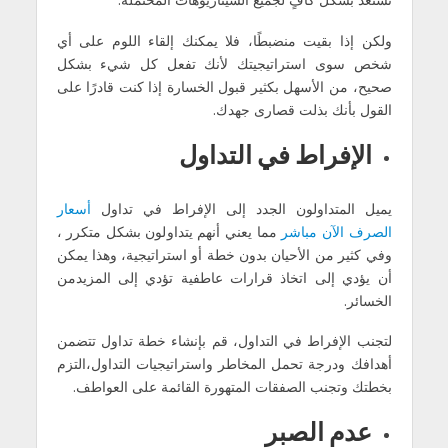
ولكن إذا بقیت منضبطًا، فلا یمكنك إلقاء اللوم على أي
شخص سوى استراتیجیتك لأنك تفعل كل شيء بشكل
صحیح، من الأسھل بكثیر قبول الخسارة إذا كنت قادرًا على
القول بأنك بذلت قصارى جھدك.
الإفراط في التداول
یمیل المتداولون الجدد إلى الإفراط في تداول
أسعار
الصرف الآن مباشر
مما یعني أنھم یتداولون بشكل متكرر ،
وفي كثیر من الأحیان بدون خطة أو استراتیجیة، وھذا یمكن
أن یؤدي إلى اتخاذ قرارات عاطفیة تؤدي إلى المزیدمن
الخسائر.
لتجنب الإفراط في التداول، قم بإنشاء خطة تداول تتضمن
أھدافك ودرجة تحمل المخاطر واستراتیجیات التداول،التزم
بخطتك وتجنب الصفقات المتھورة القائمة على العواطف.
عدم الصبر