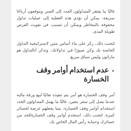
غالبًا ما یفتقر المتداولون الجدد إلى الصبر ویتوقعون أرباحًا
سریعة، یمكن أن تؤدي ھذه العقلیة إلى عملیات تداول
محفوفة بالمخاطر ویمكن أن تتسبب في تفویت الفرص
طویلة المدى.
لتجنب ذلك، ركز على بناء أساس متین لاستراتیجیة التداول
الخاصة بك وكن صبورًا في تداولاتك، وتذكر أنالتداول ھو
ماراثون ولیس سباق سریع.
عدم استخدام أوامر وقف
الخسارة
أمر وقف الخسارة ھو أمر یتم تنفیذه تقائیًا لبیع ورقة مالیة
عندما یصل إلى سعر معین، غالبًا ما یھمل المتداولون الجدد
استخدام أوامر وقف الخسارة، مما یجعلھم عرضة لخسائر
كبیرة، لتجنب ذلك، استخدم أوامر وقف الخسارةللحد من
خسائرك وحمایة رأس المال الخاص بك.