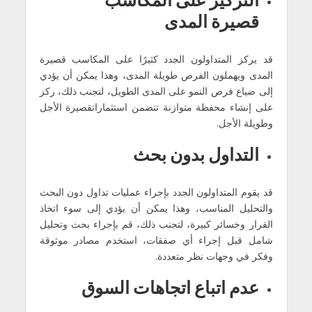
قصیرة المدى
قد یركز المتداولون الجدد كثیرًا على المكاسب قصیرة
المدى ویھملون الفرص طویلة المدى، وھذا یمكن أن یؤدي
إلى ضیاع فرص النمو على المدى الطویل، لتجنب ذلك، ركز
على إنشاء محفظة متوازنة تتضمن استثماراتقصیرة الأجل
وطویلة الأجل.
التداول بدون بحث
قد یقوم المتداولون الجدد بإجراء عملیات تداول دون البحث
والتحلیل المناسب، وھذا یمكن أن یؤدي إلى سوء اتخاذ
القرار وخسائر كبیرة، لتجنب ذلك، قم بإجراء بحث وتحلیل
شامل قبل إجراء أي صفقات، استخدم مصادر موثوقة
وفكر في وجھات نظر متعددة.
عدم اتباع اتجاھات السوق