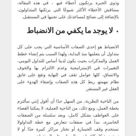
وذوي الخبرة یرتكبون أخطاء فیھ ، في ھذه المقالة،
سنناقش الأخطاء الأكثر شیوعًا التي یرتكبھا المتداولون،
بالإضافة إلى نصائح لمساعدتك على تجنبھا في المستقبل.
لا یوجد ما یكفي من الانضباط
الانضباط ھو إحدى الصفات الأساسیة التي یجب على كل
متداول أن یتعلمھا منذ البدایة، ولھذا السبب یتم إنشاء خطط
العمل والمذكرات بحیث یكون لدینا أساس للتداول الیومي،
التغییرات في الإستراتیجیة وعدم الالتزام بھا والخوف
والاتساق، كلھا عوامل تقف في النھایة وتقع على عاتق
نظام مھمتھ ربط كل ھذه الصفات وإضفاء الھدوء على
العقل غیر المستقر.
من الناحیة النظریة، من السھل جدًا أن أقول إنني سألتزم
بخطة العمل، ومع ذلك، من الناحیة العملیة، لا یمكننا القضاء
على العواطف بشكل كامل، وبعد سلسلة من الصفقات
الخاسرة، نبدأ في صفقات تتعارض مع خطة التداولولا
نستخدم وقف الخسارة أو نختار مراكز كبیرة جدًا أو لا
نستعد بشكل كافٍ لجمیع السیناریوھات المحتملة.