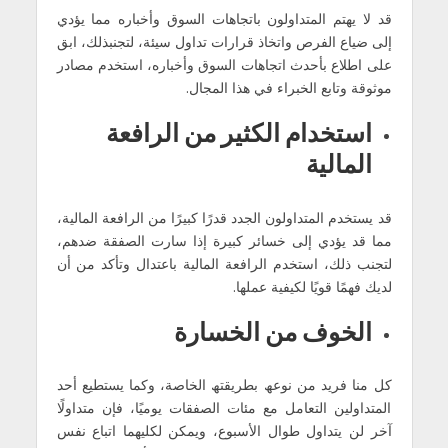
قد لا یھتم المتداولون باتجاھات السوق وأخباره مما یؤدي
إلى ضیاع الفرص واتخاذ قرارات تداول سیئة، لتجنبذلك، ابق
على اطلاع بأحدث اتجاھات السوق وأخباره، استخدم مصادر
موثوقة وتابع الخبراء في ھذا المجال.
استخدام الكثیر من الرافعة
المالیة
قد یستخدم المتداولون الجدد قدرًا كبیرًا من الرافعة المالیة،
مما قد یؤدي إلى خسائر كبیرة إذا سارت الصفقة ضدھم،
لتجنب ذلك، استخدم الرافعة المالیة باعتدال وتأكد من أن
لدیك فھمًا قویًا لكیفیة عملھا.
الخوف من الخسارة
كل منا فرید من نوعھ بطریقتھ الخاصة، وكما یستطیع أحد
المتداولین التعامل مع مئات الصفقات یومیًا، فإن متداولًا
آخر لن یتداول طوال الأسبوع، ویمكن لكلیھما اتباع نفس