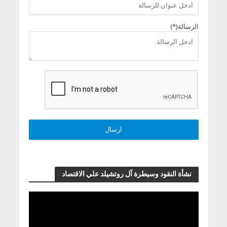
الرسالة(*)
نشأة النقود وسيطرة آل روتشيلد علي الاقتصاد
مشغل
الفيديو