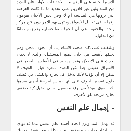
الإستراتیجیة، على الرغم من الإخفاقات الأولیة،فإن العدید
من المتداولین غیر قادرین على تحدید ما إذا كانت الفرصة
التي یرونھا ھي المناسبة أم لا، وفي بعض الأحیان یقومون
بإفراط في تحلیل الأسواق وینتھي بھم الأمر دون فتح مركز
واحد، والحقیقة ھي أن الخوف منالخسارة یخرجھم تمامًا
من التداول.
وللتغلب على ذلك فیجب الانتباه إلى أن الخوف مجرد وھم
نخلقھ بأنفسنا من خلال تصور المستقبل، والذي لا یجبأن
یحدث على الإطلاق وغیر موجود في الأساس، الخطر في
الأسواق حقیقي جداً لكن الخوف مجرد خیار ، الخوف لا
یمكن إلا أن یؤذینا لأنك تدخل كل تجارة والفشل في ذھنك،
حاول تفسیر الخوف على أنھ حماس لفرصة أخرى یقدمھا
لك السوق، وبدلاً من توقع مستقبل سلبي، تخیل كیف تحقق
تجارة مربحة تلو الأخرى.
إھمال علم النفس
قد یھمل المتداولون الجدد أھمیة علم النفس مما قد یؤدي
إلى اتخاذ قرارات عاطفیة، لتجنب ذلك، قم بتثقیف نفسك