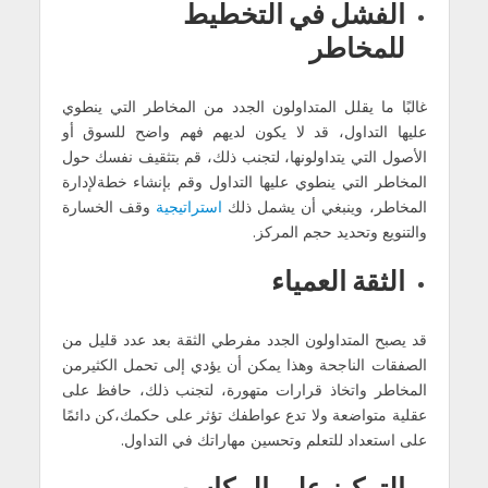
الفشل في التخطیط
للمخاطر
غالبًا ما یقلل المتداولون الجدد من المخاطر التي ینطوي
علیھا التداول، قد لا یكون لدیھم فھم واضح للسوق أو
الأصول التي یتداولونھا، لتجنب ذلك، قم بتثقیف نفسك حول
المخاطر التي ینطوي علیھا التداول وقم بإنشاء خطةلإدارة
المخاطر، وینبغي أن یشمل ذلك
استراتیجیة
وقف الخسارة
والتنویع وتحدید حجم المركز.
الثقة العمیاء
قد یصبح المتداولون الجدد مفرطي الثقة بعد عدد قلیل من
الصفقات الناجحة وھذا یمكن أن یؤدي إلى تحمل الكثیرمن
المخاطر واتخاذ قرارات متھورة، لتجنب ذلك، حافظ على
عقلیة متواضعة ولا تدع عواطفك تؤثر على حكمك،كن دائمًا
على استعداد للتعلم وتحسین مھاراتك في التداول.
التركیز على المكاسب