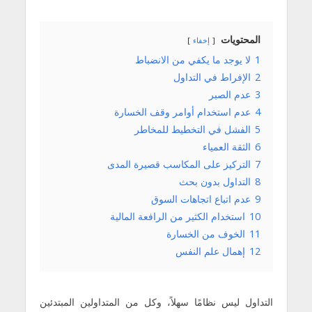
المحتويات
إخفاء
1
لا یوجد ما یكفي من الانضباط
2
الإفراط في التداول
3
عدم الصبر
4
عدم استخدام أوامر وقف الخسارة
5
الفشل في التخطیط للمخاطر
6
الثقة العمیاء
7
التركیز على المكاسب قصیرة المدى
8
التداول بدون بحث
9
عدم اتباع اتجاھات السوق
10
استخدام الكثیر من الرافعة المالیة
11
الخوف من الخسارة
12
إھمال علم النفس
التداول لیس نظامًا سھلاً، وكل من المتداولین المبتدئین