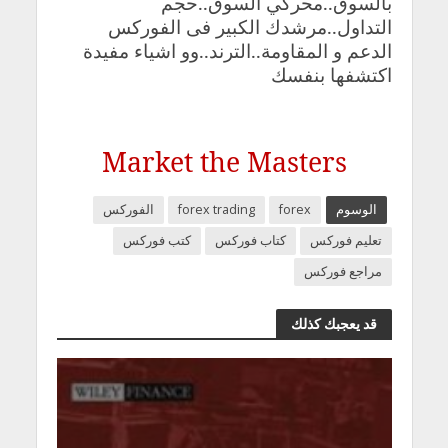
بالسوق..محركي السوق..حجم
التداول
..مرشدك الكبير فى الفوركس
الدعم و المقاومة..الترند..وو اشياء مفيدة
اكتشفها بنفسك
Market the Masters
الوسوم
forex
forex trading
الفوركس
تعليم فوركس
كتاب فوركس
كتب فوركس
مراجع فوركس
قد يعجبك كذلك