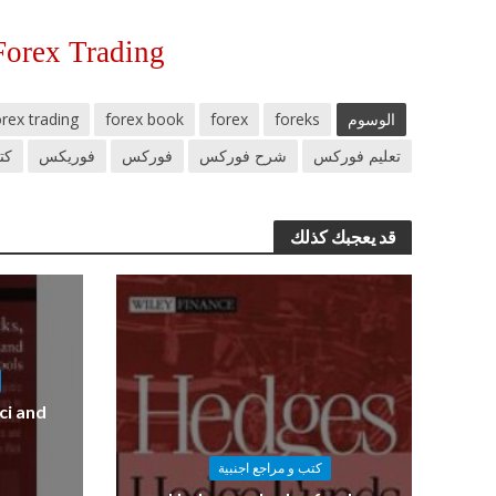
Forex Trading
الوسوم
foreks
forex
forex book
orex trading
تعليم فوركس
شرح فوركس
فوركس
فوريكس
كت
قد يعجبك كذلك
ci and
كتب و مراجع اجنبية