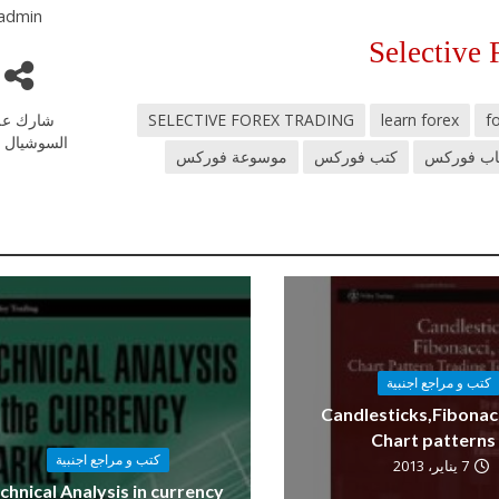
admin
Selective 
f
learn forex
SELECTIVE FOREX TRADING
شارك عل
السوشيال م
اب فوركس
كتب فوركس
موسوعة فوركس
كتب و مراجع اجنبية
Candlesticks,Fibonac
Chart patterns
كتب و مراجع اجنبية
7 يناير، 2013
chnical Analysis in currency