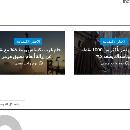
ho
الاخبار الاقتصادية
الاخبار الاقتصادية
داو جونز يقفز بأكثر من 1000 نقطة
خام غرب تكساس يهبط 6%
ناسداك يصعد 3%
عن إزالة ألغام مضيق هرمز
يوم واحد مضى
يوم واحد مضى
شاهد كل الموض