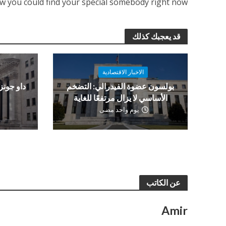
w you could find your special somebody right now!
قد يعجبك كذلك
الاخبار الاقتصادية
بولسون عضوة الفيدرالي: التضخم
الأساسي لا يزال مرتفعًا للغاية
و
يوم واحد مضى
عن الكاتب
Amir