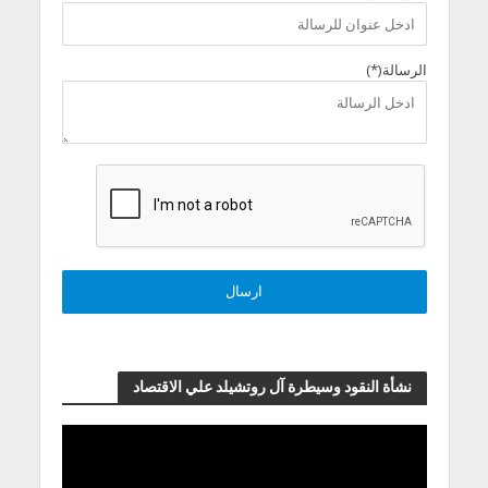
الرسالة(*)
نشأة النقود وسيطرة آل روتشيلد علي الاقتصاد
مشغل
الفيديو