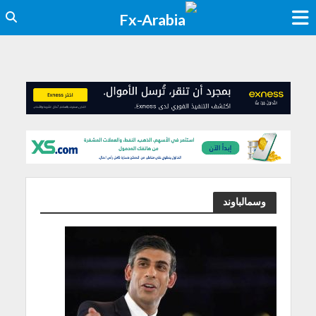
وسمالباوند