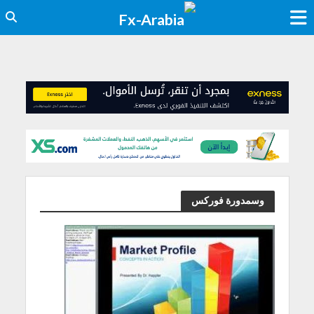
وسمدورة فوركس