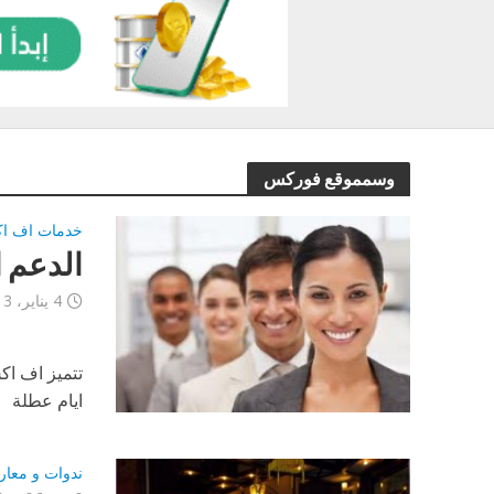
وسمموقع فوركس
خدمات اف اكس
الدعم ا
4 يناير، 2013
تتميز اف اك
ايام عطلة
ندوات و معار