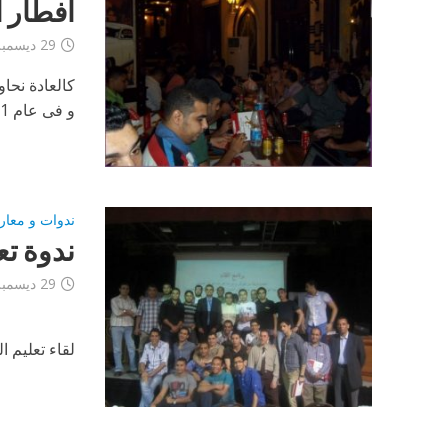
افطار ار
29 ديسمبر، 2012
كالعادة نحاو
و فى عام 2011 نظمت اف اكس ارابيا افطارها
ندوات و معار
ندوة تعل
29 ديسمبر، 2012
لقاء تعليم 