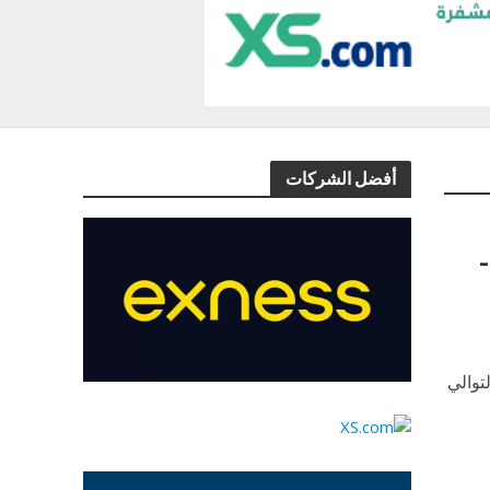
أفضل الشركات
التحليل اليومي لزوج الفرنك ين – الجمعة 23-09-
توالي