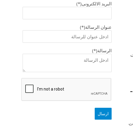
البريد الالكترونى(*)
عنوان الرسالة(*)
الرسالة(*)
ت
التحليل اليومي لزوج الفرنك ين – الجمعة 22-04-
ات