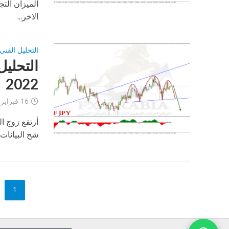
الميزان الت
الاخر...
التحليل الفنى
2022
16 فبراير، 2022
أرتفع زوج ا
شح البيانات 
1