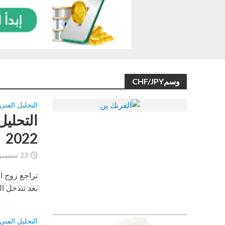
وسمCHF/JPY
التحليل الفنى
2022
23 سبتمبر، 2022
تراجع زوج ال
بعد تتدخل ال
التحليل الفنى