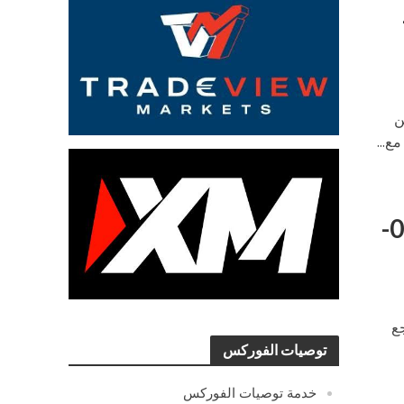
ثاء 31-05-
ن
ع...
التحليل اليومي لزوج الفرنك ين – الخميس 26-05-
جع
توصيات الفوركس
خدمة توصيات الفوركس