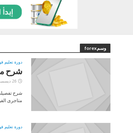
وسمforex
دورة تعليم فور
شرح من
26 ديسمبر، 2012
متاجرى الف
دورة تعليم فور