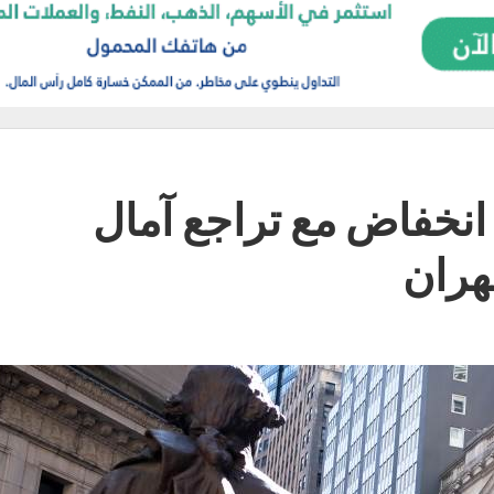
انخفاض مع تراجع آمال
هران