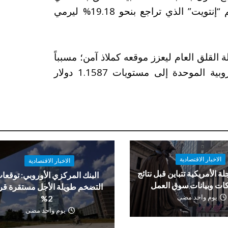
بنسبة 0.58% تحت وطأة الهبوط القاسي لسهم “إنتويت” الذي تراجع بنحو 19.18% ليرمي
القلق العام ليعزز موقعه كملاذ آمن؛ مسبباً
تراجعاً لليورو بنسبة 0.30%، لتهبط العملة الأوروبية الموحدة إلى مستويات 1.1587 دولار
الاخبار الاقتصادية
الاخبار الاقتصادية
لة الأمريكية تتباين قبل نتائج
البنك المركزي الأوروبي: توقعا
ات وبيانات سوق العمل
التضخم طويلة الأجل مستقرة ق
يوم واحد مضى
2%
يوم واحد مضى