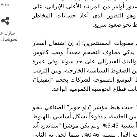
Amir
دور أوامر من المرشد الأعلى الإيراني، علي
د، وهو التطور الذي أعاد حسابات المخاطر
فط نحو صعود سريع.
شارك عل
السوشيال م
عنويات المستثمرين؛ إذ إن اشتعال أسعار
 يذكي مخاوف التضخم مجدداً، ويعيد كابوس
والبنك الفيدرالي على حد سواء. وفي غمرة
 الضغوط السياسية الخارجية، وبين الترقب
ط التوسع الطموحة لشركات بحجم “إنفيديا”،
نب قطاع الحوسبة الكمومية الواعد.
حيث هبط مؤشر “داو جونز” الصناعي بنحو
دقائق الأولى من الجلسة، مدفوعاً بشكل أساسي بالهبوط
الحاد لسهم “وول مارت” الذي شق طريقه هبوطاً بنسبة 5.45%. ولم يكن مؤشرا “ستاندرد آند
بورز 500″ و”ناسداك 100” بأفضل حالاً، إذ تراجع الأول بنسبة 0.46%، بينما لحق به الثاني