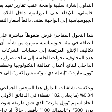
التداول إشارة سلبية واضحة عقب تقارير تفيد بص
خامنئي، بالإبقاء على اليورانيوم داخل البلا
الجيوسياسية إلى الواجهة بعنف، دافعاً أسعار الن
هذا التحول المفاجئ فرض ضغوطاً مباشرة على م
الطاقة في بيئة جيوسياسية متوترة من شأنه أن
تكاليف الإنتاج المرتفعة إلى حسابات الشركات 
هذه المخاوف، تحولت الجلسة إلى ساحة صراع بين
الداخلي لنتائج أعمال عمالقة التكنولوجيا وخط
“وول مارت”، “إيه إم دي”، و”سبيس إكس”، إلى جا
وعكست شاشات التداول هذا التوجس الجماعي؛ 
0.34% (ما يعادل 182 نقطة) في ال