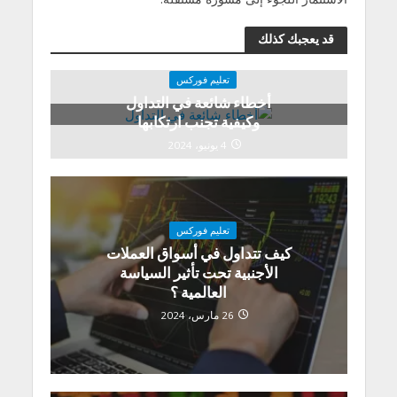
قد يعجبك كذلك
تعليم فوركس
أخطاء شائعة في التداول
وكیفیة تجنب ارتكابھا
4 يونيو، 2024
تعليم فوركس
كيف تتداول في أسواق العملات
الأجنبية تحت تأثير السياسة
العالمية ؟
26 مارس، 2024