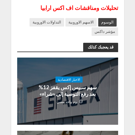
تحليلات ومناقشات اف اكس ارابيا
الوسوم
الاسهم الاوروبية
التداولات الاوروبية
مؤشر داكس
قد يعجبك كذلك
الاخبار الاقتصادية
سهم سبيس إكس يقفز 12%
بعد رفع التوصية إلى «شراء»
يوم واحد مضى