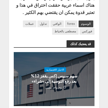
هناك اسماء عربية حققت اختراق في هذا و
تعتبر قدوة يمكن ان يقتضي بهم الكثير .
الوسوم
forex
الوافي
تداول
عملات
فوركس
مصطفى بالخياط
قد يعجبك كذلك
الاخبار الاقتصادية
سهم سبيس إكس يقفز 12%
بعد رفع التوصية إلى «شراء»
يوم واحد مضى