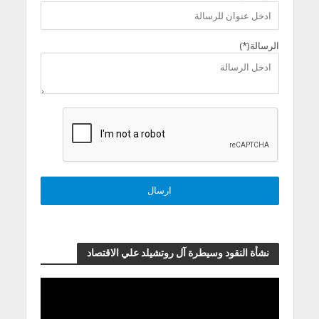
الرسالة(*)
نشأة النقود وسيطرة آل روتشيلد علي الاقتصاد
مشغل
الفيديو