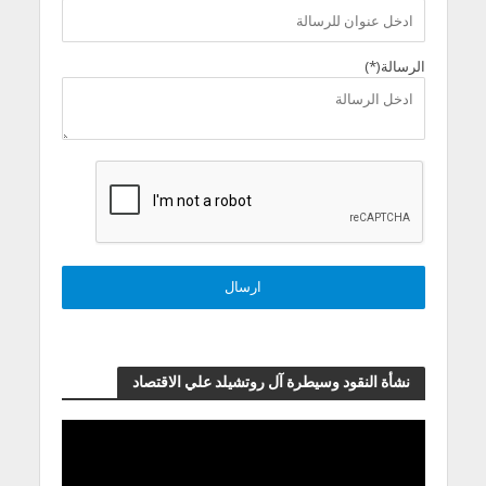
الرسالة(*)
نشأة النقود وسيطرة آل روتشيلد علي الاقتصاد
مشغل
الفيديو