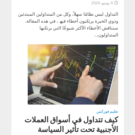
4 يونيو، 2024
التداول لیس نظامًا سھلاً، وكل من المتداولین المبتدئین
وذوي الخبرة یرتكبون أخطاء فیھ ، في ھذه المقالة،
سنناقش الأخطاء الأكثر شیوعًا التي یرتكبھا
المتداولون،...
تعليم فوركس
كيف تتداول في أسواق العملات
الأجنبية تحت تأثير السياسة