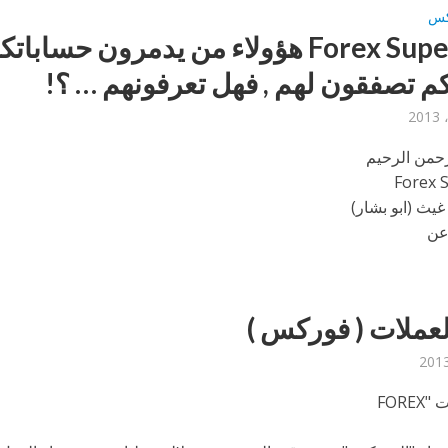
كس
Forex Super Man هؤولاء من يدمرون حسابات
م تصفقون لهم , فهل تعرفونهم … ؟!
رحمن الرحيم
Forex 
 غيث (ابو بشار)
عن
عملات ( فوركس )
FORE