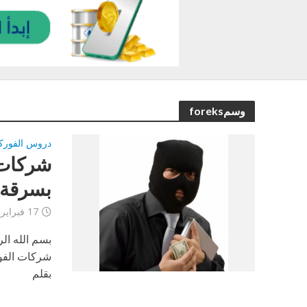
وسمforeks
دروس الفور
بسرقة ا
17 فبراير، 2013
بسم الله ال
شركات الفوركس النصابة ( scam
بقلم