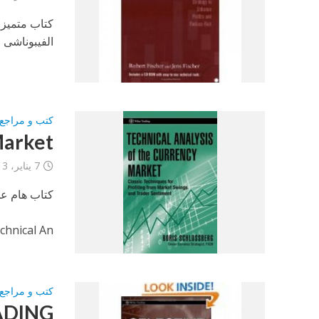
كتاب متميز 
الفيبوناشى و
كتب و مراجع 
Market
7 يناير، 2013
كتاب هام عن
chnical An
كتب و مراجع 
ADING