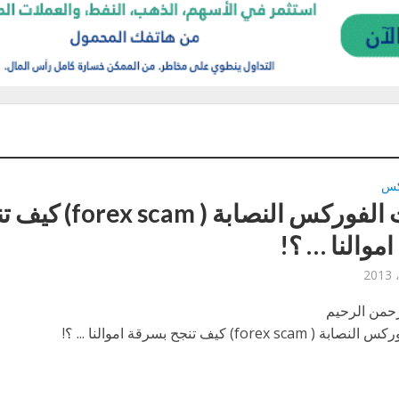
كس
شركات الفوركس النصابة ( x scam
موالنا … ؟!
رحمن الرحيم
forex ) كيف تنجح بسرقة اموالنا ... ؟!