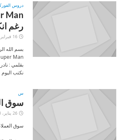
دروس الفور
رغم انك
16 فبراير، 2013
بسم الله ال
Super Man
بقلمي : نادر
نكتب اليوم 
س
سوق ال
26 يناير، 2013
سوق العملات "X